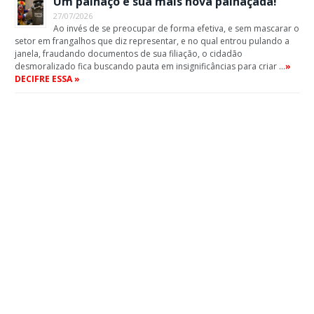
Um palhaço e sua mais nova palhaçada!
27/07/2026
Ao invés de se preocupar de forma efetiva, e sem mascarar o
setor em frangalhos que diz representar, e no qual entrou pulando a
janela, fraudando documentos de sua filiação, o cidadão
desmoralizado fica buscando pauta em insignificâncias para criar …
»
DECIFRE ESSA »