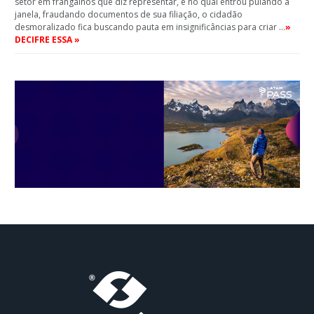
setor em frangalhos que diz representar, e no qual entrou pulando a
janela, fraudando documentos de sua filiação, o cidadão
desmoralizado fica buscando pauta em insignificâncias para criar …
»
DECIFRE ESSA »