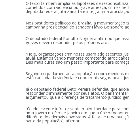
O texto também amplia as hipóteses de responsabiliza
cometidos com violência ou grave ameaça, crimes hedio
deputada federal Julia Zanatta e integra uma articul
Nos bastidores políticos de Brasília, a movimentação 
campanha presidencial do senador Flávio Bolsonaro ao 
O deputado federal Rodolfo Nogueira afirmou que ass
graves devem responder pelos próprios atos.
“Hoje, organizações criminosas usam adolescentes jus
atual. Estamos vendo menores cometendo atrocidades,
Leis mais duras são um passo importante para começa
Segundo o parlamentar, a população cobra medidas mais
está cansada da violência e cobra mais segurança e jus
Já o deputado federal Beto Pereira defendeu que adol
responder criminalmente por seus atos. O parlamentar
argumentou que a diferença de tratamento jurídico ger
“O adolescente infrator sente maior liberdade para c
uma jovem no Rio de Janeiro em que o único menor env
diferente dos demais envolvidos. A falta de uma puni
parte da população”, afirmou.