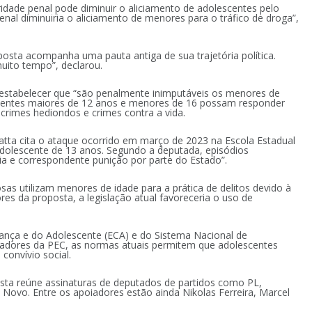
dade penal pode diminuir o aliciamento de adolescentes pelo
enal diminuiria o aliciamento de menores para o tráfico de droga”,
osta acompanha uma pauta antiga de sua trajetória política.
uito tempo”, declarou.
a estabelecer que “são penalmente inimputáveis os menores de
escentes maiores de 12 anos e menores de 16 possam responder
crimes hediondos e crimes contra a vida.
anatta cita o ataque ocorrido em março de 2023 na Escola Estadual
olescente de 13 anos. Segundo a deputada, episódios
a e correspondente punição por parte do Estado”.
s utilizam menores de idade para a prática de delitos devido à
es da proposta, a legislação atual favoreceria o uso de
iança e do Adolescente (ECA) e do Sistema Nacional de
iadores da PEC, as normas atuais permitem que adolescentes
convívio social.
sta reúne assinaturas de deputados de partidos como PL,
Novo. Entre os apoiadores estão ainda Nikolas Ferreira, Marcel