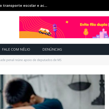
TCE-MS inspeciona 500 veículos do transporte escolar e acompanham contratos de R$ 60 milhões
FALE COM NÉLIO
DENÚNCIAS
dade penal reúne apoio de deputados de MS