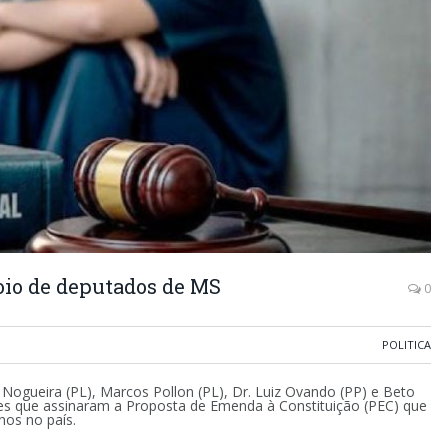
oio de deputados de MS
0
POLITICA
Nogueira (PL), Marcos Pollon (PL), Dr. Luiz Ovando (PP) e Beto
res que assinaram a Proposta de Emenda à Constituição (PEC) que
nos no país.