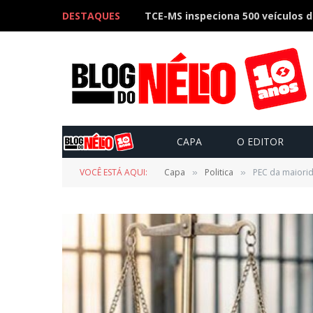
DESTAQUES
CAPA
O EDITOR
VOCÊ ESTÁ AQUI:
Capa
Politica
PEC da maiori
»
»