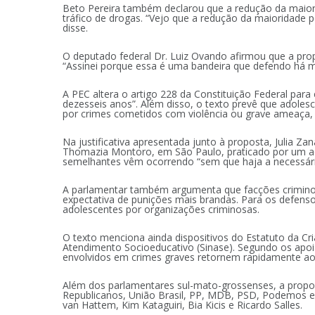
Beto Pereira também declarou que a redução da maiori
tráfico de drogas. “Vejo que a redução da maioridade p
disse.
O deputado federal Dr. Luiz Ovando afirmou que a prop
“Assinei porque essa é uma bandeira que defendo há m
A PEC altera o artigo 228 da Constituição Federal par
dezesseis anos”. Além disso, o texto prevê que adol
por crimes cometidos com violência ou grave ameaça, 
Na justificativa apresentada junto à proposta, Julia Z
Thomazia Montoro, em São Paulo, praticado por um ad
semelhantes vêm ocorrendo “sem que haja a necessári
A parlamentar também argumenta que facções criminosa
expectativa de punições mais brandas. Para os defensor
adolescentes por organizações criminosas.
O texto menciona ainda dispositivos do Estatuto da Cr
Atendimento Socioeducativo (Sinase). Segundo os apo
envolvidos em crimes graves retornem rapidamente ao 
Além dos parlamentares sul-mato-grossenses, a propo
Republicanos, União Brasil, PP, MDB, PSD, Podemos e 
van Hattem, Kim Kataguiri, Bia Kicis e Ricardo Salles.