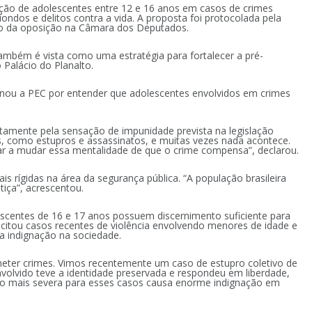
ção de adolescentes entre 12 e 16 anos em casos de crimes
ndos e delitos contra a vida. A proposta foi protocolada pela
ação da oposição na Câmara dos Deputados.
também é vista como uma estratégia para fortalecer a pré-
Palácio do Planalto.
inou a PEC por entender que adolescentes envolvidos em crimes
tamente pela sensação de impunidade prevista na legislação
 como estupros e assassinatos, e muitas vezes nada acontece.
r a mudar essa mentalidade de que o crime compensa”, declarou.
 rígidas na área da segurança pública. “A população brasileira
tiça”, acrescentou.
escentes de 16 e 17 anos possuem discernimento suficiente para
 citou casos recentes de violência envolvendo menores de idade e
a indignação na sociedade.
ometer crimes. Vimos recentemente um caso de estupro coletivo de
olvido teve a identidade preservada e respondeu em liberdade,
ção mais severa para esses casos causa enorme indignação em