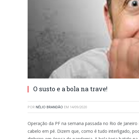
O susto e a bola na trave!
POR
NÉLIO BRANDÃO
EM
14/09/2020
Operação da PF na semana passada no Rio de Janeiro 
cabelo em pé. Dizem que, como é tudo interligado, pod
dinheiro em época de pandemia. A bola teria batido na 