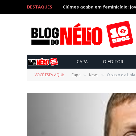
DESTAQUES
CAPA
O EDITOR
VOCÊ ESTÁ AQUI:
Capa
News
O susto e a bola 
»
»