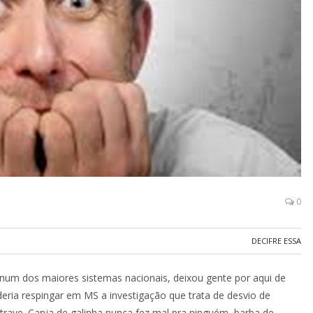
0
DECIFRE ESSA
num dos maiores sistemas nacionais, deixou gente por aqui de
eria respingar em MS a investigação que trata de desvio de
trave. Canja de galinha nunca fez mal pra ninguém, barba de