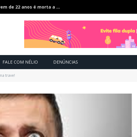
Ciúmes acaba em feminicídio: jovem de 22 anos é morta a facão pelo companheiro
FALE COM NÉLIO
DENÚNCIAS
na trave!