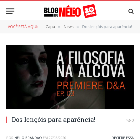
VOCÊ ESTÁ AQUI:
Capa
News
Dos lençóis para aparência!
»
»
Dos lençóis para aparência!
0
POR
NÉLIO BRANDÃO
EM
27/08/2020
DECIFRE ESSA