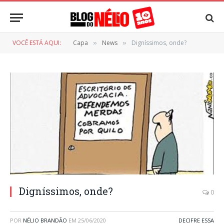
VOCÊ ESTÁ AQUI:
Capa
News
Digníssimos, onde?
»
»
Digníssimos, onde?
0
POR
NÉLIO BRANDÃO
EM
25/06/2020
DECIFRE ESSA