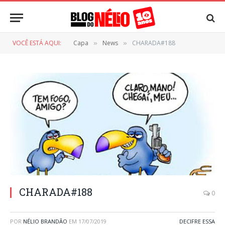
VOCÊ ESTÁ AQUI:
Capa
News
CHARADA#188
»
»
CHARADA#188
0
POR
NÉLIO BRANDÃO
EM
17/07/2019
DECIFRE ESSA