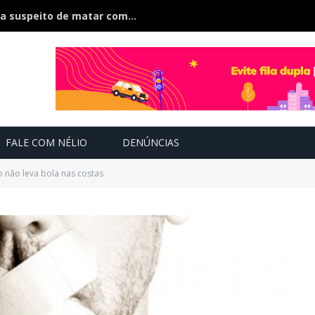
Polícia divulga foto e faz caçada a suspeito de matar companheira na frente dos filhos
FALE COM NÉLIO
DENÚNCIAS
 não leva bola nas costas