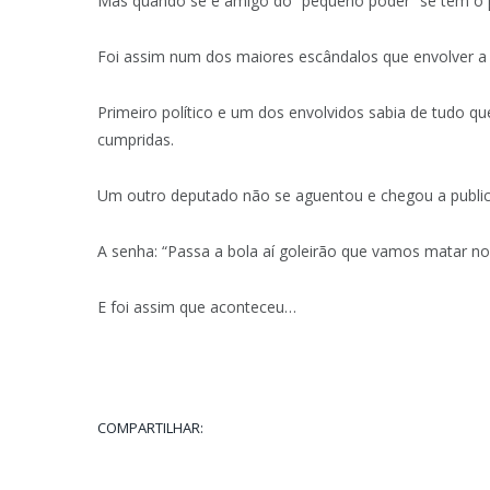
Mas quando se é amigo do “pequeno poder” se tem o pr
Foi assim num dos maiores escândalos que envolver a 
Primeiro político e um dos envolvidos sabia de tudo qu
cumpridas.
Um outro deputado não se aguentou e chegou a public
A senha: “Passa a bola aí goleirão que vamos matar no 
E foi assim que aconteceu…
COMPARTILHAR: