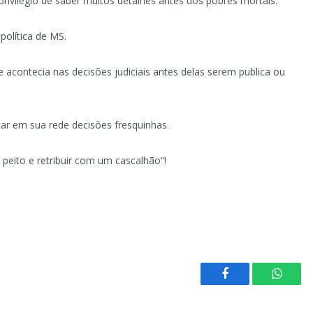
ivilégio de saber muitos detalhes antes dos pobres mortais.
política de MS.
e acontecia nas decisões judiciais antes delas serem publica ou
ar em sua rede decisões fresquinhas.
peito e retribuir com um cascalhão”!
Facebook
Whats