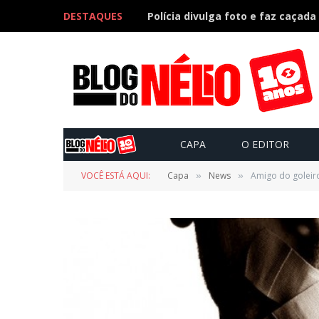
DESTAQUES
CAPA
O EDITOR
VOCÊ ESTÁ AQUI:
Capa
News
Amigo do goleiro
»
»