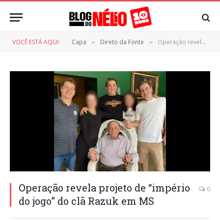
VOCÊ ESTÁ AQUI:
Capa
Direto da Fonte
Operação revela projeto de “império do jogo” do clã Razuk em MS
»
»
Operação revela projeto de “império
0
do jogo” do clã Razuk em MS