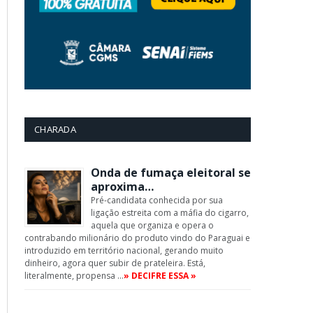
CHARADA
Onda de fumaça eleitoral se
aproxima…
Pré-candidata conhecida por sua
ligação estreita com a máfia do cigarro,
aquela que organiza e opera o
contrabando milionário do produto vindo do Paraguai e
introduzido em território nacional, gerando muito
dinheiro, agora quer subir de prateleira. Está,
literalmente, propensa …
» DECIFRE ESSA »