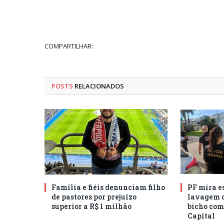
COMPARTILHAR:
POSTS
RELACIONADOS
Família e fiéis denunciam filho
PF mira e
de pastores por prejuízo
lavagem d
superior a R$ 1 milhão
bicho com
Capital