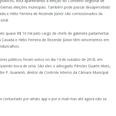
políticos, está aparelhando a eleição do Conselho Regional de
 próximas eleições municipais. Também pode passar desapercebido
ada e Hélio Ferreira de Rezende Júnior são comissionados da
inal.
s quase R$ 10 mil pelo cargo de chefe de gabinete parlamentar
 Cavada e Hélio Ferreira de Rezende Júnior têm vencimentos em
nduricalhos.
ores públicos foram vistos no dia 14 de outubro de 2018, em
fazendo boca de urna. São eles o advogado Péricles Duarte Alves,
re P. Guarienti, diretor de Controle Interno da Câmara Municipal.
foi contactado por whats app e por e-mail mas até agora não se