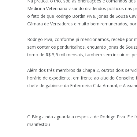
Na prática, o trio, sob as orientações e comandos dos 
Medicina Veterinária visando dividendos políticos nas
o fato de que Rodrigo Bordin Piva, Jonas de Souza Cav
Câmara de Vereadores e muito bem remunerados, por s
Rodrigo Piva, conforme já mencionamos, recebe por mê
sem contar os penduricalhos, enquanto Jonas de Souza
torno de R$ 5,5 mil mensais, também sem incluir os pe
Além dos três membros da Chapa 2, outros dois servid
horário de expediente, em frente ao aludido Conselho 
chefe de gabinete da Enfermeira Cida Amaral, e Alexand
O Blog ainda aguarda a resposta de Rodrigo Piva. Ele 
manifestou