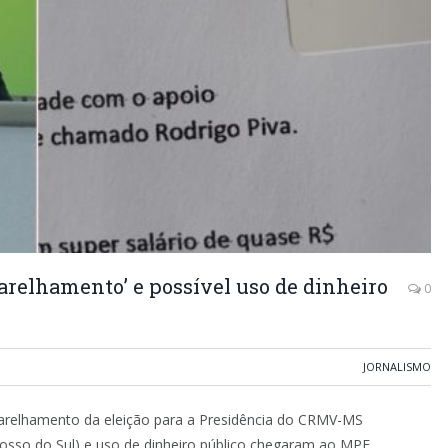
relhamento’ e possível uso de dinheiro
0
JORNALISMO
parelhamento da eleição para a Presidência do CRMV-MS
rosso do Sul) e uso de dinheiro público chegaram ao MPF