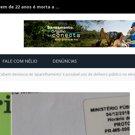
Ciúmes acaba em feminicídio: jovem de 22 anos é morta a facão pelo companheiro
FALE COM NÉLIO
DENÚNCIAS
cebem denúncia de ‘aparelhamento’ e possível uso de dinheiro público na ele