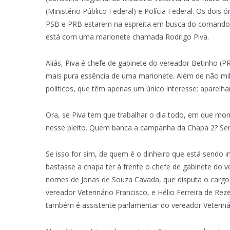
(Ministério Público Federal) e Polícia Federal. Os dois
PSB e PRB estarem na espreita em busca do comando d
está com uma marionete chamada Rodrigo Piva.
Aliás, Piva é chefe de gabinete do vereador Betinho (
mais pura essência de uma marionete. Além de não milit
políticos, que têm apenas um único interesse: aparelhar
Ora, se Piva tem que trabalhar o dia todo, em que mo
nesse pleito. Quem banca a campanha da Chapa 2? Se
Se isso for sim, de quem é o dinheiro que está sendo in
bastasse a chapa ter à frente o chefe de gabinete do v
nomes de Jonas de Souza Cavada, que disputa o cargo d
vereador Veterinário Francisco, e Hélio Ferreira de Re
também é assistente parlamentar do vereador Veterinár