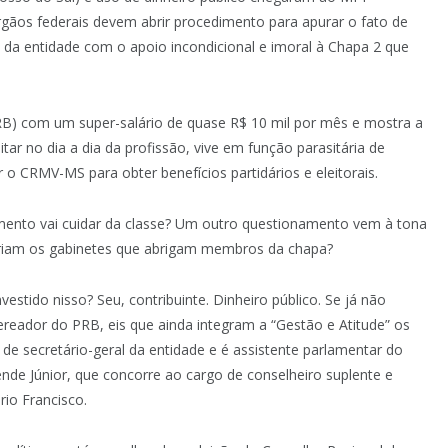
 órgãos federais devem abrir procedimento para apurar o fato de
a entidade com o apoio incondicional e imoral à Chapa 2 que
PRB) com um super-salário de quase R$ 10 mil por mês e mostra a
ar no dia a dia da profissão, vive em função parasitária de
 o CRMV-MS para obter benefícios partidários e eleitorais.
mento vai cuidar da classe? Um outro questionamento vem à tona
riam os gabinetes que abrigam membros da chapa?
vestido nisso? Seu, contribuinte. Dinheiro público. Se já não
ereador do PRB, eis que ainda integram a “Gestão e Atitude” os
e secretário-geral da entidade e é assistente parlamentar do
zende Júnior, que concorre ao cargo de conselheiro suplente e
io Francisco.