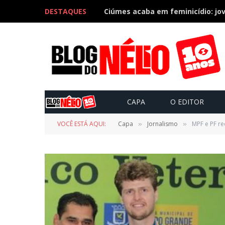
DESTAQUES
CAPA
O EDITOR
VOCÊ ESTÁ AQUI:
Capa
Jornalismo
MPF e PF re
»
»