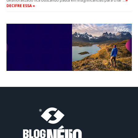
desmoralizado fica buscando pauta em insignificâncias para criar …
»
DECIFRE ESSA »