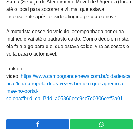
Samu (Serviço de Atendimento Móvel de Urgência) foram
até o local para socorrer a vítima, que estava
inconsciente após ter sido atingida pelo automóvel.
A motorista desce do veículo, acompanhada por outra
mulher, e vai até o padrasto caído. Com o dedo em riste,
ela fala algo para ele, que estava caído, vira as costas e
volta para o automóvel.
Link do
vídeo:
https://www.campograndenews.com.br/cidades/ca
pital/filha-atropela-duas-vezes-homem-que-agrediu-a-
mae-no-portal-
caioba#brid_cp_Brid_a05866ecc9cc7e0306ceff3a01
Facebook
WhatsApp