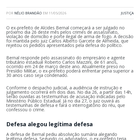
POR
NÉLIO BRANDÃO
EM
11/05/2026
JUSTIÇA
O ex-prefeito de Alcides Bernal começará a ser julgado no
próximo dia 26 deste mês pelos crimes de assassinato,
violação de domicílio e porte ilegal de arma de fogo. A decisão
foi mantida pelo juiz Carlos Alberto Garcete de Almeida, que
rejeitou os pedidos apresentados pela defesa do político.
Bernal responde pelo assassinato do empresário e agente
tributário estadual Roberto Carlos Mazzini, de 61 anos,
ocorrido em 24 de março deste ano. Atualmente preso no
Presídio Militar, o ex-prefeito poderá enfrentar pena superior a
30 anos caso seja condenado.
Conforme o despacho judicial, a audiência de instrução e
julgamento ocorrerá em dois dias. No dia 26, a partir das 14h,
serão ouvidas as testemunhas de acusação indicadas pelo
Ministério Público Estadual. Já no dia 27, o juiz ouvirá as
testemunhas de defesa e fará o interrogatório do réu, que
confessou o crime.
Defesa alegou legítima defesa
A defesa de Bernal pediu absolvição sumária alegando
legítima defesa. Segundo os advogados, o ex-prefeito teria