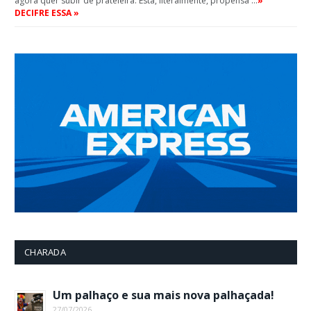
agora quer subir de prateleira. Está, literalmente, propensa …
»
DECIFRE ESSA »
CHARADA
Um palhaço e sua mais nova palhaçada!
27/07/2026