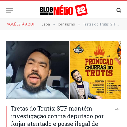
VOCÊ ESTÁ AQUI:
Capa
Jornalismo
Tretas do Trutis: STF mantém investigação contra deputado por forjar atentado e posse ilegal de arma
»
»
Tretas do Trutis: STF mantém
0
investigação contra deputado por
forjar atentado e posse ilegal de