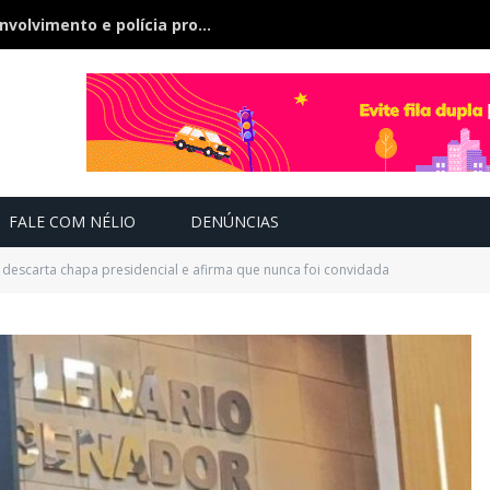
Bebê de 21 dias some, pai nega envolvimento e polícia procura a criança
FALE COM NÉLIO
DENÚNCIAS
a descarta chapa presidencial e afirma que nunca foi convidada