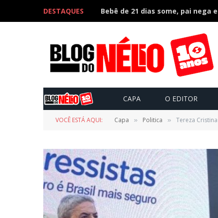
DESTAQUES
CAPA
O EDITOR
VOCÊ ESTÁ AQUI:
Capa
Politica
Tereza Cristin
»
»