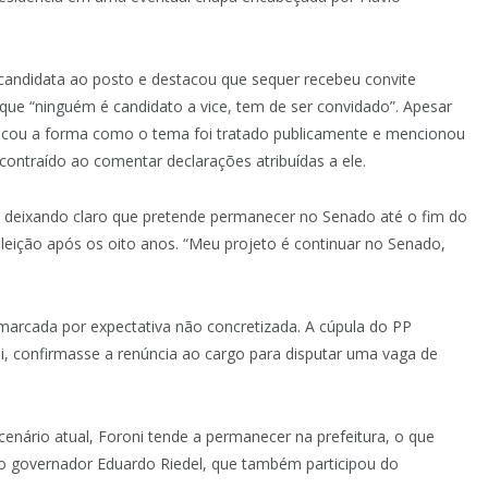
candidata ao posto e destacou que sequer recebeu convite
 que “ninguém é candidato a vice, tem de ser convidado”. Apesar
ticou a forma como o tema foi tratado publicamente e mencionou
ontraído ao comentar declarações atribuídas a ele.
s, deixando claro que pretende permanecer no Senado até o fim do
leição após os oito anos. “Meu projeto é continuar no Senado,
marcada por expectativa não concretizada. A cúpula do PP
ni, confirmasse a renúncia ao cargo para disputar uma vaga de
nário atual, Foroni tende a permanecer na prefeitura, o que
do o governador Eduardo Riedel, que também participou do