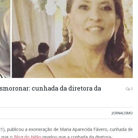
esmoronar: cunhada da diretora da
0
JORNALISMO
 (31), publicou a exoneração de Maria Aparecida Fávero, cunhada de
s que o
Blog do Nélio
revelou que a cunhada da diretora-