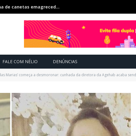
Polícia estoura fábrica clandestina de canetas emagrecedoras é fechada na fronteira
FALE COM NÉLIO
DENÚNCIAS
 das Marias’ começa a desmoronar: cunhada da diretora da Agehab acaba sen