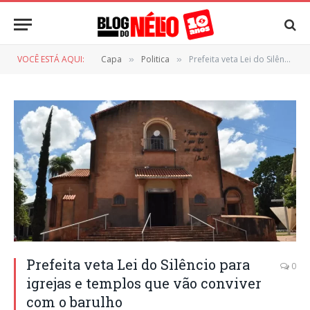
VOCÊ ESTÁ AQUI:
Capa
Politica
Prefeita veta Lei do Silêncio para igrejas e templos que vão conviver com o barulho
»
»
Prefeita veta Lei do Silêncio para
0
igrejas e templos que vão conviver
com o barulho