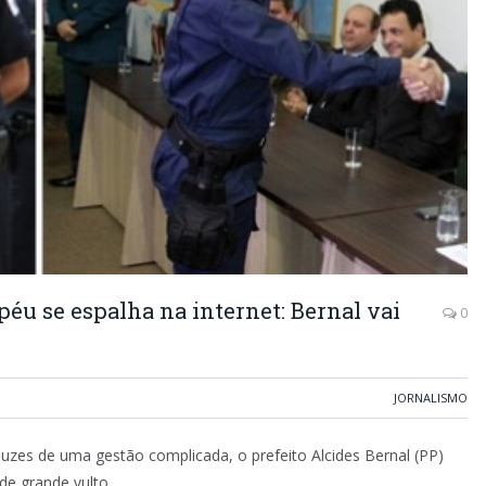
péu se espalha na internet: Bernal vai
0
JORNALISMO
uzes de uma gestão complicada, o prefeito Alcides Bernal (PP)
de grande vulto.