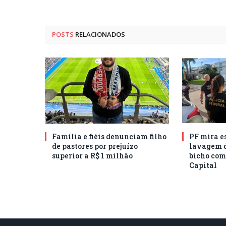
POSTS
RELACIONADOS
Família e fiéis denunciam filho
PF mira e
de pastores por prejuízo
lavagem d
superior a R$ 1 milhão
bicho com
Capital