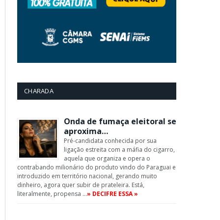
CHARADA
Onda de fumaça eleitoral se
aproxima…
Pré-candidata conhecida por sua
ligação estreita com a máfia do cigarro,
aquela que organiza e opera o
contrabando milionário do produto vindo do Paraguai e
introduzido em território nacional, gerando muito
dinheiro, agora quer subir de prateleira. Está,
literalmente, propensa …
» DECIFRE ESSA »