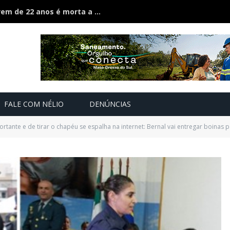
Ciúmes acaba em feminicídio: jovem de 22 anos é morta a facão pelo companheiro
FALE COM NÉLIO
DENÚNCIAS
ortante e de tirar o chapéu se espalha na internet: Bernal vai entregar boinas 