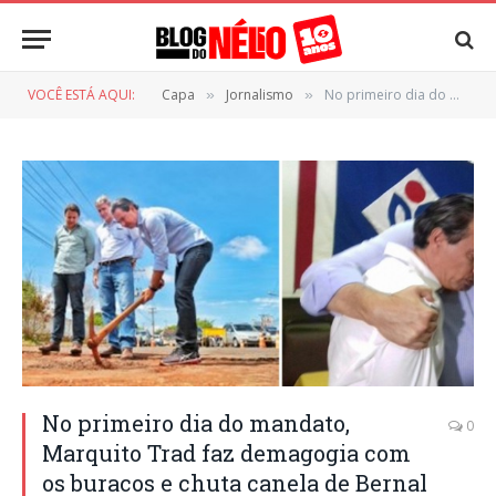
VOCÊ ESTÁ AQUI:
Capa
Jornalismo
No primeiro dia do mandato, Marquito Trad faz demagogia com os buracos e chuta canela de Bernal
»
»
No primeiro dia do mandato,
0
Marquito Trad faz demagogia com
os buracos e chuta canela de Bernal