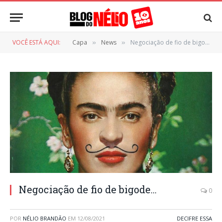
VOCÊ ESTÁ AQUI:
Capa
News
Negociação de fio de bigode…
»
»
Negociação de fio de bigode…
0
POR
NÉLIO BRANDÃO
EM
12/08/2021
DECIFRE ESSA