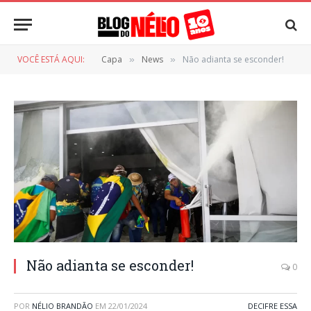
VOCÊ ESTÁ AQUI:
Capa
News
Não adianta se esconder!
»
»
Não adianta se esconder!
0
POR
NÉLIO BRANDÃO
EM
22/01/2024
DECIFRE ESSA