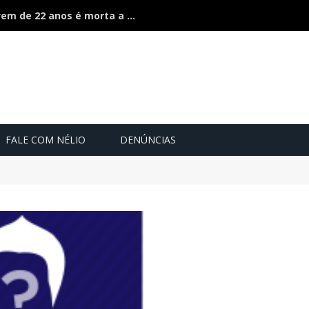
Ciúmes acaba em feminicídio: jovem de 22 anos é morta a facão pelo companheiro
FALE COM NÉLIO
DENÚNCIAS