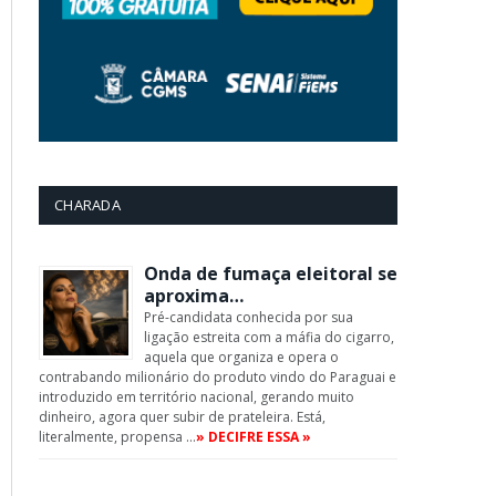
CHARADA
Onda de fumaça eleitoral se
aproxima…
Pré-candidata conhecida por sua
ligação estreita com a máfia do cigarro,
aquela que organiza e opera o
contrabando milionário do produto vindo do Paraguai e
introduzido em território nacional, gerando muito
dinheiro, agora quer subir de prateleira. Está,
literalmente, propensa …
» DECIFRE ESSA »