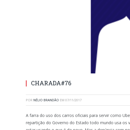
CHARADA#76
POR
NÉLIO BRANDÃO
EM
07/11/2017
A farra do uso dos carros oficiais para servir como Ub
repartição do Governo do Estado todo mundo usa os v
estar usando o que é do povo. Mas a denúncia com n