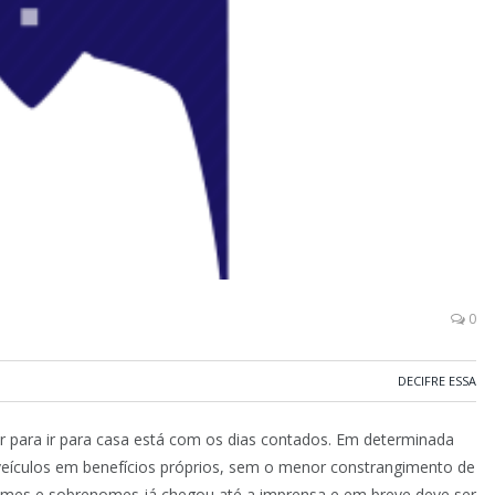
0
DECIFRE ESSA
er para ir para casa está com os dias contados. Em determinada
eículos em benefícios próprios, sem o menor constrangimento de
omes e sobrenomes já chegou até a imprensa e em breve deve ser