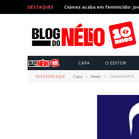
DESTAQUES
CAPA
O EDITOR
VOCÊ ESTÁ AQUI:
Capa
News
CHARADA#76
»
»