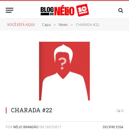
VOCÊ ESTÁ AQUI:
Capa
News
CHARADA #22
»
»
CHARADA #22
0
POR
NÉLIO BRANDÃO
EM
19/07/2017
DECIFRE ESSA