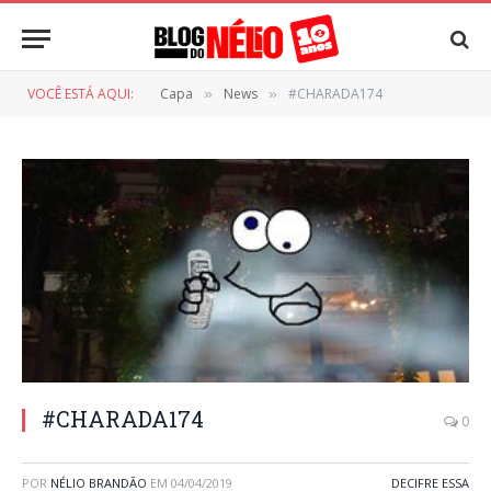
VOCÊ ESTÁ AQUI:
Capa
News
#CHARADA174
»
»
#CHARADA174
0
POR
NÉLIO BRANDÃO
EM
04/04/2019
DECIFRE ESSA