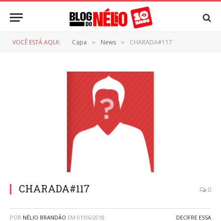
VOCÊ ESTÁ AQUI:
Capa
News
CHARADA#117
»
»
CHARADA#117
0
POR
NÉLIO BRANDÃO
EM
01/06/2018
DECIFRE ESSA