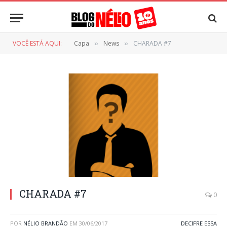
VOCÊ ESTÁ AQUI:
Capa
News
CHARADA #7
»
»
CHARADA #7
0
POR
NÉLIO BRANDÃO
EM
30/06/2017
DECIFRE ESSA