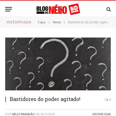
VOCÊ ESTÁ AQUI:
Capa
News
Bastidores do poder agitado!
»
»
Bastidores do poder agitado!
0
POR
NÉLIO BRANDÃO
EM
30/11/2020
DECIFRE ESSA