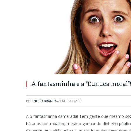
A fantasminha e a “Eunuca moral”!
POR
NÉLIO BRANDÃO
EM
16/06/2022
Alô fantasminha camarada! Tem gente que mesmo soz
há anos ao trabalho, mesmo ganhando dinheiro público
Governo, que aliás, não vai muito bem nas pesquisas d