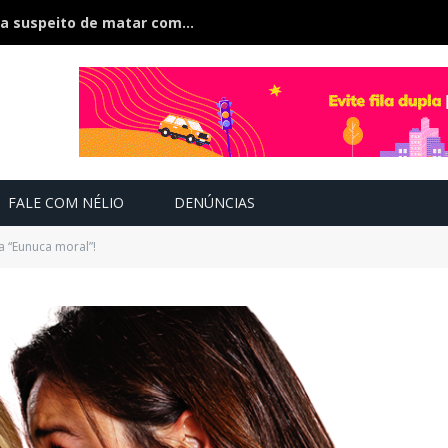
Polícia divulga foto e faz caçada a suspeito de matar companheira na frente dos filhos
FALE COM NÉLIO
DENÚNCIAS
a “Eunuca moral”!