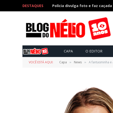
DESTAQUES
CAPA
O EDITOR
VOCÊ ESTÁ AQUI:
Capa
News
A fantasminha e 
»
»