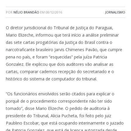
POR
NÉLIO BRANDÃO
EM
08/12/2016
JORNALISMO
O diretor jurisdicional do Tribunal de Justiça do Paraguai,
Mario Elizeche, informou que terá início a análise preliminar
das sete cartas progatórias da Justiça do Brasil contra o
narcotraficante brasileiro Jarvis Chimenes Pavão, que cumpre
pena no país, e foram “esquecidas” pela juíza Patricia
Gonzalez. Ele explicou que dois auditores vão analisar as
cartas, comparar cadernos recepção do secretariado e o
histórico do sistema de computador do tribunal.
“Os funcionários envolvidos serão citados para explicar o
porquê de o procedimento correspondente não ter sido
tomado”, disse Mario Elizeche. O pedido de auditoria à
presidente do Tribunal, Alicia Pucheta, foi feito pelo juiz
Paublino Escobar, que está ocupando interinamente o juizado
de Patricia Gonzalez, que está de licença autorizada desde