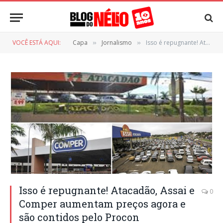
VOCÊ ESTÁ AQUI:
Capa
Jornalismo
Isso é repugnante! Atacadão, Assai e Comper aumentam preços agora e são contidos pelo Procon
»
»
Isso é repugnante! Atacadão, Assai e
0
Comper aumentam preços agora e
são contidos pelo Procon