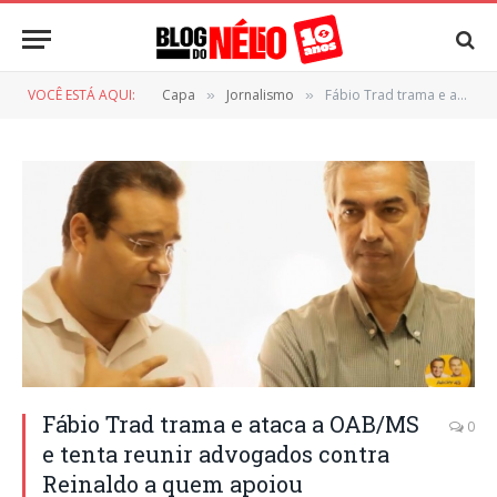
VOCÊ ESTÁ AQUI:
Capa
Jornalismo
Fábio Trad trama e ataca a OAB/MS e tenta reunir advogados contra Reinaldo a quem apoiou publicamente
»
»
Fábio Trad trama e ataca a OAB/MS
0
e tenta reunir advogados contra
Reinaldo a quem apoiou