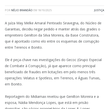
POR
NÉLIO BRANDÃO
EM
18/10/2025
JUSTIÇA
A juíza May Melke Amaral Penteado Siravegna, do Núcleo de
Garantias, decidiu negar pedido e manter atrás das grades o
empreiteiro Genilton da Silva Moreira, da Base Construtora,
que é apontado como elo entre os esquemas de corrupção
entre Terenos e Bonito.
Ele é peça-chave nas investigações do Gecoc (Grupo Especial
de Combate à Corrupção), já que aparece como principal
beneficiado de fraudes em licitações em pelo menos três
operações: Velatus e Spotless, em Terenos, e Águas Turvas,
em Bonito.
Reportagem do Midiamax revelou que Genilton Moreira e a
esposa, Nádia Mendonça Lopes, que está em prisão
domiciliar, são sócios proprietários da Lopes & Lopes