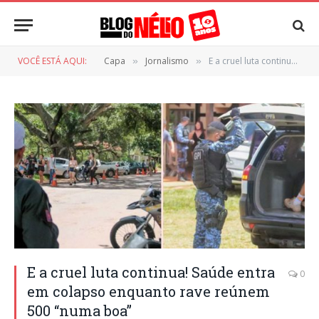
VOCÊ ESTÁ AQUI:
Capa
Jornalismo
E a cruel luta continua! Saúde entra em colapso enquanto rave reúnem 500 “numa boa”
»
»
E a cruel luta continua! Saúde entra
0
em colapso enquanto rave reúnem
500 “numa boa”