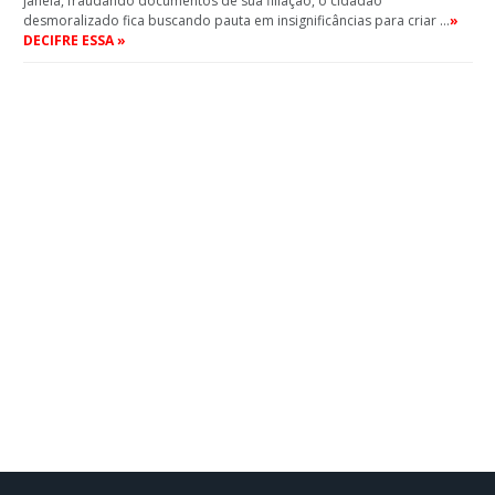
janela, fraudando documentos de sua filiação, o cidadão
desmoralizado fica buscando pauta em insignificâncias para criar …
»
DECIFRE ESSA »