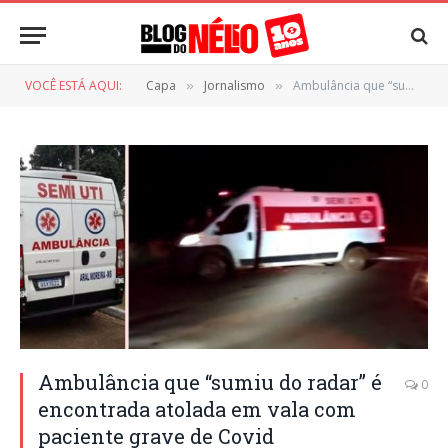
VOCÊ ESTÁ AQUI:
Capa
Jornalismo
Ambulância que “sumiu do radar” é encontrada atolada em vala com paciente grave de Covid
»
»
Ambulância que “sumiu do radar” é
0
encontrada atolada em vala com
paciente grave de Covid