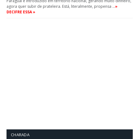
Paraguai e introduzido em território nacional, gerando muito dinheiro,
agora quer subir de prateleira. Está, literalmente, propensa …
»
DECIFRE ESSA »
CHARADA