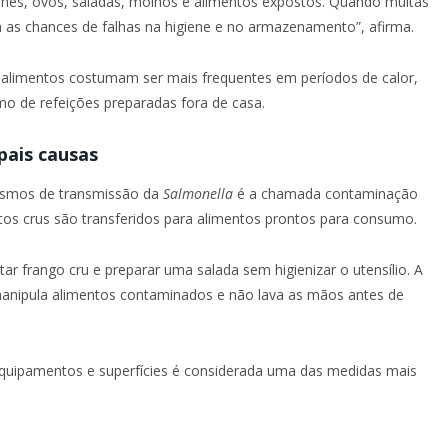
arnes, ovos, saladas, molhos e alimentos expostos. Quando muitas
as chances de falhas na higiene e no armazenamento”, afirma.
r alimentos costumam ser mais frequentes em períodos de calor,
o de refeições preparadas fora de casa.
pais causas
ismos de transmissão da
Salmonella
é a chamada contaminação
os crus são transferidos para alimentos prontos para consumo.
 frango cru e preparar uma salada sem higienizar o utensílio. A
nipula alimentos contaminados e não lava as mãos antes de
, equipamentos e superfícies é considerada uma das medidas mais