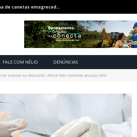
Polícia estoura fábrica clandestina de canetas emagrecedoras é fechada na fronteira
FALE COM NÉLIO
DENÚNCIAS
 ter matado ex-deputado. Alerta! Não minimize atuação dela