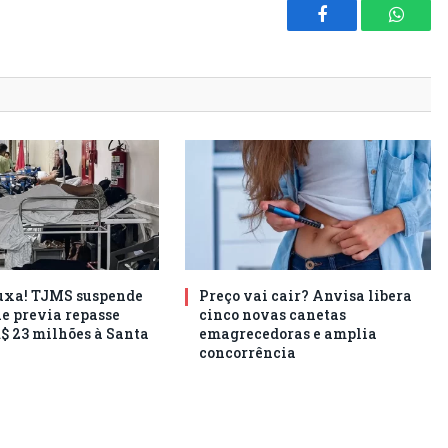
Facebook
Whats
puxa! TJMS suspende
Preço vai cair? Anvisa libera
ue previa repasse
cinco novas canetas
R$ 23 milhões à Santa
emagrecedoras e amplia
concorrência