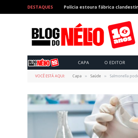
DESTAQUES
CAPA
O EDITOR
VOCÊ ESTÁ AQUI:
Capa
Saúde
Salmonella pode
»
»