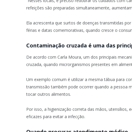
“Nesses locais, é preciso redobrar os cuidados com c
refeições são preparadas simultaneamente, aumentam 
Ela acrescenta que surtos de doenças transmitidas po
férias e datas comemorativas, quando cresce o consum
Contaminação cruzada é uma das princi
De acordo com Carla Moura, um dos principais mecan
cruzada, quando microrganismos presentes em aliment
Um exemplo comum é utilizar a mesma tábua para cortar
transmissão também pode ocorrer quando a pessoa ma
tocar outros alimentos.
Por isso, a higienização correta das mãos, utensílios
eficazes para evitar a infecção.
Quando procurar atendimento médico