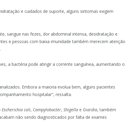
idratação e cuidados de suporte, alguns sintomas exigem
tente, sangue nas fezes, dor abdominal intensa, desidratação e
gestantes e pessoas com baixa imunidade também merecem atenção
.
es, a bactéria pode atingir a corrente sanguínea, aumentando o
analizados. Embora a maioria evolua bem, alguns pacientes
companhamento hospitalar”, ressalta.
o
Escherichia coli
,
Campylobacter
,
Shigella
e
Giardia
, também
acabam não sendo diagnosticados por falta de exames