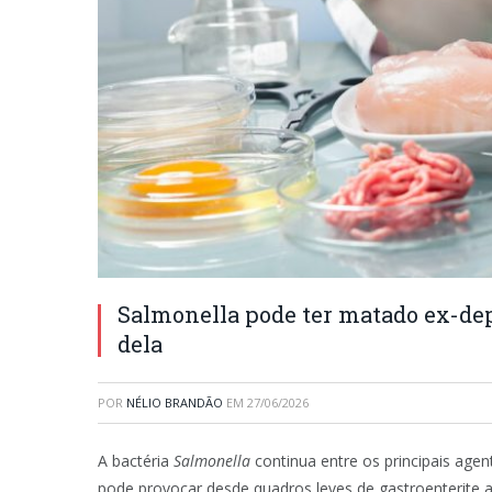
Salmonella pode ter matado ex-de
dela
POR
NÉLIO BRANDÃO
EM
27/06/2026
A bactéria
Salmonella
continua entre os principais age
pode provocar desde quadros leves de gastroenterite a