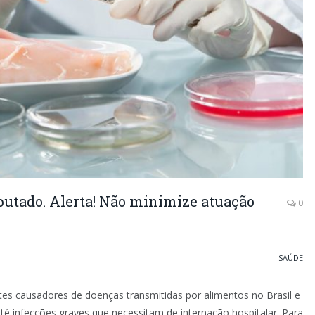
putado. Alerta! Não minimize atuação
0
SAÚDE
ntes causadores de doenças transmitidas por alimentos no Brasil e
té infecções graves que necessitam de internação hospitalar. Para