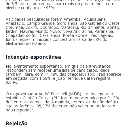
de 3,5 pontos percentuais para mais ou para menos, com
nível de confiança de 95%.
As cidades pesquisadas foram Amambai, Aquidauana,
Anastácio, Campo Grande, Sidrolândia, São Gabriel do Oeste,
Corumbá, Coxim, Dourados, Maracaju, Rio Brilhante, Bonito,
Jardim, Naviraí, Mundo Novo, Nova Andradina, Paranaíba,
Chapadão do Sul, Cassilândia, Ponta Porã e Três Lagoas.
Juntos, esses municípios concentram cerca de 68% do
eleitorado do Estado.
Intenção espontânea
No levantamento espontâneo, em que os entrevistados
respondem sem receber uma lista de candidatos, Riedel
também lidera, com 11,48% das citações. Fábio Trad aparece
em seguida, com 1,66%, e João Henrique Catan registra
0,64%.
O ex-governador André Puccinelli (MDB) e o ex-deputado
estadual Capitão Contar (PL) foram mencionados por 0,13%
dos entrevistados cada. A maioria, porém, ainda não definiu
sua preferência: 85,97% disseram não saber ou preferiram
não responder.
Rejeição