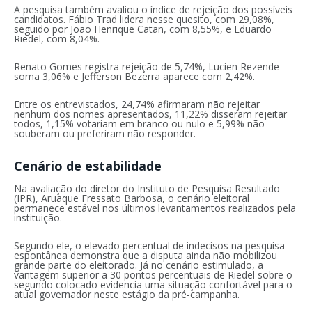
A pesquisa também avaliou o índice de rejeição dos possíveis
candidatos. Fábio Trad lidera nesse quesito, com 29,08%,
seguido por João Henrique Catan, com 8,55%, e Eduardo
Riedel, com 8,04%.
Renato Gomes registra rejeição de 5,74%, Lucien Rezende
soma 3,06% e Jefferson Bezerra aparece com 2,42%.
Entre os entrevistados, 24,74% afirmaram não rejeitar
nenhum dos nomes apresentados, 11,22% disseram rejeitar
todos, 1,15% votariam em branco ou nulo e 5,99% não
souberam ou preferiram não responder.
Cenário de estabilidade
Na avaliação do diretor do Instituto de Pesquisa Resultado
(IPR), Aruaque Fressato Barbosa, o cenário eleitoral
permanece estável nos últimos levantamentos realizados pela
instituição.
Segundo ele, o elevado percentual de indecisos na pesquisa
espontânea demonstra que a disputa ainda não mobilizou
grande parte do eleitorado. Já no cenário estimulado, a
vantagem superior a 30 pontos percentuais de Riedel sobre o
segundo colocado evidencia uma situação confortável para o
atual governador neste estágio da pré-campanha.