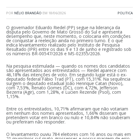
POR
NÉLIO BRANDÃO
EM
18/06/2026
POLITICA
O governador Eduardo Riedel (PP) segue na liderança da
disputa pelo Governo de Mato Grosso do Sul e apresenta
desempenho que, neste momento, o colocaria em condições
de conquistar a reeleição ainda no primeiro turno. É o que
indica levantamento realizado pelo Instituto de Pesquisa
Resultado (IPR) entre os dias 9 e 13 de junho e registrado sob
os números BR-00547/2026 e MS-02355/2026.
Na pesquisa estimulada — quando os nomes dos candidatos
são apresentados aos entrevistados — Riedel aparece com
46,18% das intenções de voto. Em segundo lugar está o ex-
deputado federal Fábio Trad (PT), com 15,31%. Na sequência
surgem o deputado estadual João Henrique Catan (Novo),
com 7,53%, Renato Gomes (DC), com 4,72%, Jefferson
Bezerra (Agir), com 1,28%, e Lucien Rezende (Psol), com
1,15%.
Entre os entrevistados, 10,71% afirmaram que não votariam
em nenhum dos nomes apresentados, 1,66% disseram que
pretendem votar em branco ou nulo e 10,84% não souberam
ou preferiram não responder.
O levantamento ouviu 784 eleitores com 16 anos ou mais em
21 municípios sul-mato-grossenses e possui margem de erro