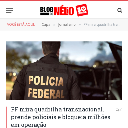
VOCÊ ESTÁ AQUI:
Capa
Jornalismo
PF mira quadrilha transnacional, prende policiais e bloqueia milhões em operação
»
»
PF mira quadrilha transnacional,
0
prende policiais e bloqueia milhões
em operação