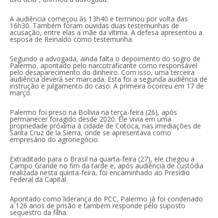
A audiência começou às 13h40 e terminou por volta das
16h30. Também foram ouvidas duas testemunhas de
acusação, entre elas a mãe da vítima. A defesa apresentou a
esposa de Reinaldo como testemunha.
Segundo a advogada, ainda falta o depoimento do sogro de
Palermo, apontado pelo narcotraficante como responsável
pelo desaparecimento do dinheiro. Com isso, uma terceira
audiência deverá ser marcada. Esta foi a segunda audiência de
instrução e julgamento do caso. A primeira ocorreu em 17 de
março.
Palermo foi preso na Bolívia na terça-feira (26), após
permanecer foragido desde 2020. Ele vivia em uma
propriedade próxima à cidade de Cotoca, nas imediações de
Santa Cruz de la Sierra, onde se apresentava como
empresário do agronegócio.
Extraditado para o Brasil na quarta-feira (27), ele chegou a
Campo Grande no fim da tarde e, após audiência de custódia
realizada nesta quinta-feira, foi encaminhado ao Presídio
Federal da Capital.
Apontado como liderança do PCC, Palermo já foi condenado
a 126 anos de prisão e também responde pelo suposto
sequestro da filha.