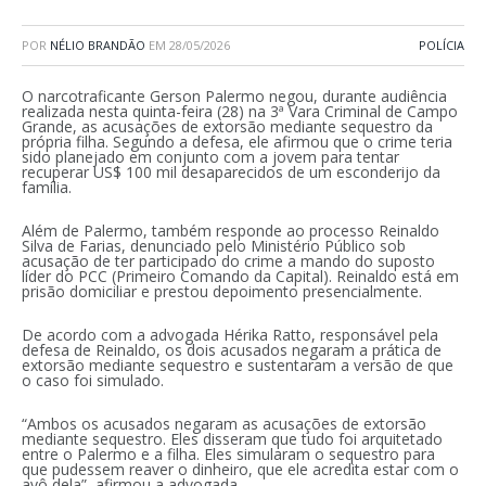
POR
NÉLIO BRANDÃO
EM
28/05/2026
POLÍCIA
O narcotraficante Gerson Palermo negou, durante audiência
realizada nesta quinta-feira (28) na 3ª Vara Criminal de Campo
Grande, as acusações de extorsão mediante sequestro da
própria filha. Segundo a defesa, ele afirmou que o crime teria
sido planejado em conjunto com a jovem para tentar
recuperar US$ 100 mil desaparecidos de um esconderijo da
família.
Além de Palermo, também responde ao processo Reinaldo
Silva de Farias, denunciado pelo Ministério Público sob
acusação de ter participado do crime a mando do suposto
líder do PCC (Primeiro Comando da Capital). Reinaldo está em
prisão domiciliar e prestou depoimento presencialmente.
De acordo com a advogada Hérika Ratto, responsável pela
defesa de Reinaldo, os dois acusados negaram a prática de
extorsão mediante sequestro e sustentaram a versão de que
o caso foi simulado.
“Ambos os acusados negaram as acusações de extorsão
mediante sequestro. Eles disseram que tudo foi arquitetado
entre o Palermo e a filha. Eles simularam o sequestro para
que pudessem reaver o dinheiro, que ele acredita estar com o
avô dela”, afirmou a advogada.