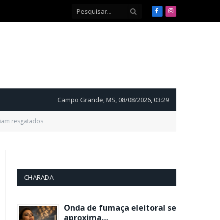
Facebook
Instagram
Campo Grande, MS, 08/08/2026, 03:29
riam resgatados
CHARADA
Onda de fumaça eleitoral se
aproxima…