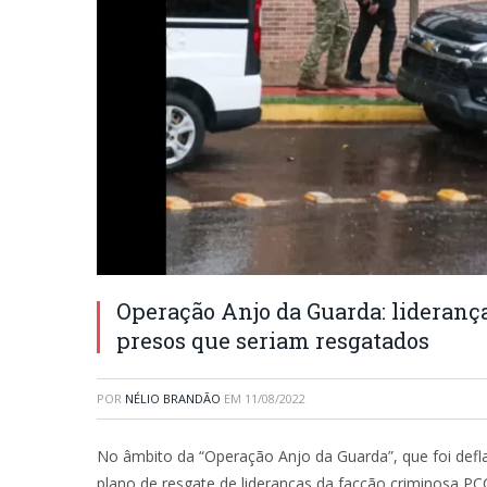
Operação Anjo da Guarda: liderança
presos que seriam resgatados
POR
NÉLIO BRANDÃO
EM
11/08/2022
No âmbito da “Operação Anjo da Guarda”, que foi defl
plano de resgate de lideranças da facção criminosa PCC