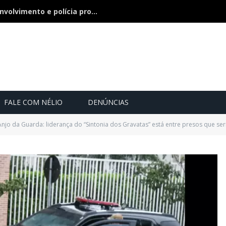
Bebê de 21 dias some, pai nega envolvimento e polícia procura a criança
FALE COM NÉLIO
DENÚNCIAS
jo da Guarda: liderança do “Sintonia dos Gravatas” está entre presos que se