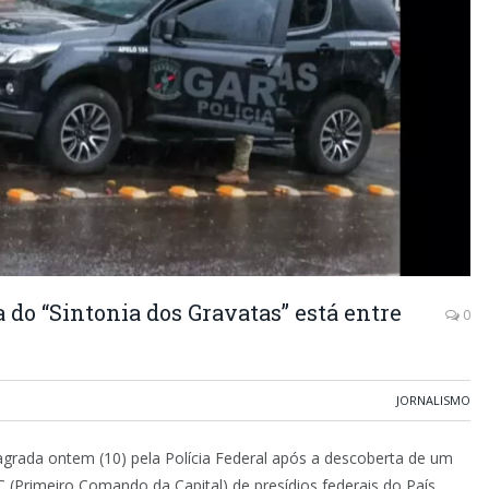
 do “Sintonia dos Gravatas” está entre
0
JORNALISMO
agrada ontem (10) pela Polícia Federal após a descoberta de um
 (Primeiro Comando da Capital) de presídios federais do País,