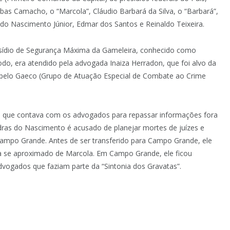
erbas Camacho, o “Marcola”, Cláudio Barbará da Silva, o “Barbará”,
 do Nascimento Júnior, Edmar dos Santos e Reinaldo Teixeira.
esídio de Segurança Máxima da Gameleira, conhecido como
o, era atendido pela advogada Inaiza Herradon, que foi alvo da
a pelo Gaeco (Grupo de Atuação Especial de Combate ao Crime
a que contava com os advogados para repassar informações fora
sdras do Nascimento é acusado de planejar mortes de juízes e
ampo Grande. Antes de ser transferido para Campo Grande, ele
ria se aproximado de Marcola. Em Campo Grande, ele ficou
dvogados que faziam parte da “Sintonia dos Gravatas”.