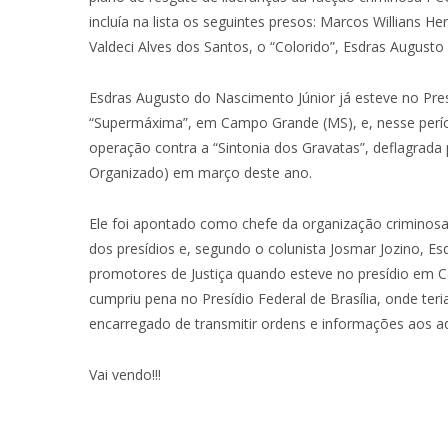
incluía na lista os seguintes presos: Marcos Willians H
Valdeci Alves dos Santos, o “Colorido”, Esdras Augusto
Esdras Augusto do Nascimento Júnior já esteve no Pr
“Supermáxima”, em Campo Grande (MS), e, nesse períod
operação contra a “Sintonia dos Gravatas”, deflagrad
Organizado) em março deste ano.
Ele foi apontado como chefe da organização criminos
dos presídios e, segundo o colunista Josmar Jozino, E
promotores de Justiça quando esteve no presídio em C
cumpriu pena no Presídio Federal de Brasília, onde te
encarregado de transmitir ordens e informações aos a
Vai vendo!!!