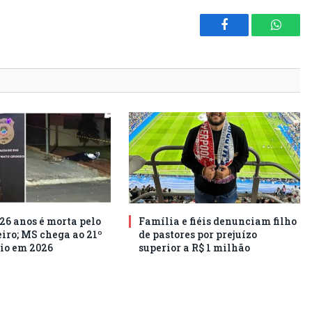
Facebook
Whats
26 anos é morta pelo
Família e fiéis denunciam filho
ro; MS chega ao 21º
de pastores por prejuízo
io em 2026
superior a R$ 1 milhão