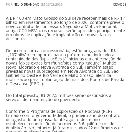
POR
NÉLIO BRANDÃO
EM
26/02/2026
CIDADES
A BR-163 em Mato Grosso do Sul deve receber mais de R$ 1,1
bilhão em investimentos ao longo de 2026, conforme prevê o
novo contrato de concessão. Segundo a Motiva Pantanal,
antiga CCR MSVia, os recursos serão aplicados principalmente
em obras de duplicação e implantação de novas faixas
adicionais.
De acordo com a concessionária, estão programados R$
1,107 bilhão em aportes para o próximo ano, incluindo a
continuidade das duplicações já iniciadas e a antecipação de
novas faixas extras em municípios como Itaquiraí, Mundo
Novo, Eldorado e Nova Alvorada do Sul. Também estão
previstas novas duplicações em Nova Alvorada do Sul, São
Gabriel do Oeste e Rio Verde de Mato Grosso, além da
mobilização para implantação de mais dois Pontos de Parada
e Descanso (PPDs).
Do total previsto, R$ 202,5 milhões serão destinados a
serviços de manutenção do pavimento.
Conforme o Programa de Exploração da Rodovia (PER)
firmado com o governo federal, o primeiro ano do contrato —
de agosto do ano passado até agosto deste ano —
estabelece a conclusão de ao menos 5,6 quilômetros de
duplicação. No entanto, já foram iniciados 22 quilômetros de
obras de duplicação no Estado.