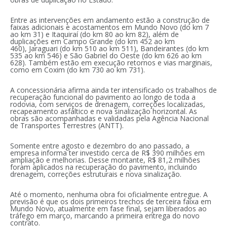
Entre as intervenções em andamento estão a construção de
faixas adicionais e acostamentos em Mundo Novo (do km 7
ao km 31) e Itaquiraí (do km 80 ao km 82), além de
duplicações em Campo Grande (do km 452 ao km
460), Jaraguari (do km 510 ao km 511), Bandeirantes (do km
535 ao km 546) e São Gabriel do Oeste (do km 626 ao km
628). Também estão em execução retornos e vias marginais,
como em Coxim (do km 730 ao km 731).
A concessionária afirma ainda ter intensificado os trabalhos de
recuperação funcional do pavimento ao longo de toda a
rodovia, com serviços de drenagem, correções localizadas,
recapeamento asfáltico e nova sinalização horizontal. As
obras são acompanhadas e validadas pela Agência Nacional
de Transportes Terrestres (ANTT).
Somente entre agosto e dezembro do ano passado, a
empresa informa ter investido cerca de R$ 390 milhões em
ampliação e melhorias. Desse montante, R$ 81,2 milhões
foram aplicados na recuperação do pavimento, incluindo
drenagem, correções estruturais e nova sinalização.
Até o momento, nenhuma obra foi oficialmente entregue. A
previsão é que os dois primeiros trechos de terceira faixa em
Mundo Novo, atualmente em fase final, sejam liberados ao
tráfego em março, marcando a primeira entrega do novo
contrato.