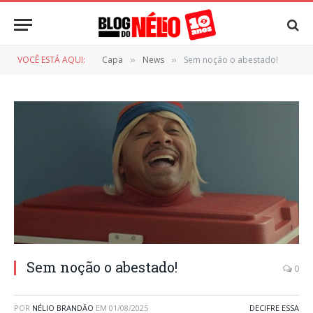
VOCÊ ESTÁ AQUI:
Capa
News
Sem noção o abestado!
»
»
Sem noção o abestado!
0
POR
NÉLIO BRANDÃO
EM
01/08/2025
DECIFRE ESSA