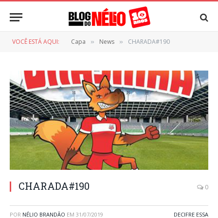
VOCÊ ESTÁ AQUI:
Capa
News
CHARADA#190
»
»
CHARADA#190
0
POR
NÉLIO BRANDÃO
EM
31/07/2019
DECIFRE ESSA