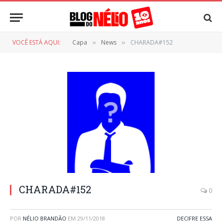
VOCÊ ESTÁ AQUI:
Capa
News
CHARADA#152
»
»
CHARADA#152
0
POR
NÉLIO BRANDÃO
EM
29/11/2018
DECIFRE ESSA