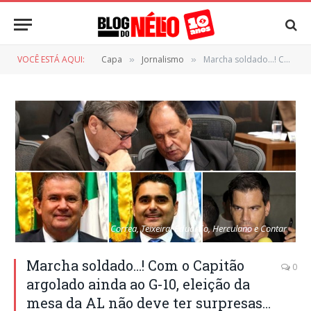
VOCÊ ESTÁ AQUI:
Capa
Jornalismo
Marcha soldado…! Com o Capitão argolado ainda ao G-10, eleição da mesa da AL não deve ter surpresas…
»
»
Correa, Teixeira, Eduardo, Herculano e Contar
Marcha soldado…! Com o Capitão
0
argolado ainda ao G-10, eleição da
mesa da AL não deve ter surpresas…