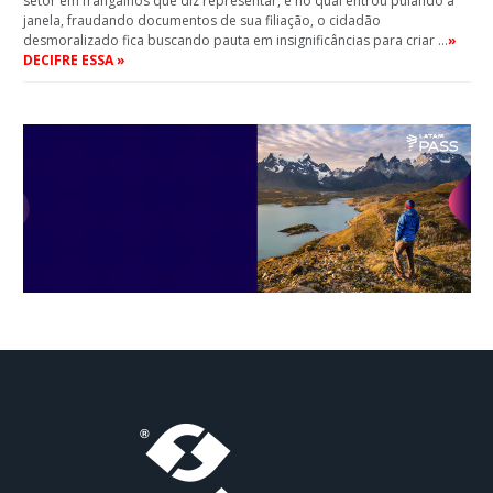
setor em frangalhos que diz representar, e no qual entrou pulando a
janela, fraudando documentos de sua filiação, o cidadão
desmoralizado fica buscando pauta em insignificâncias para criar …
»
DECIFRE ESSA »