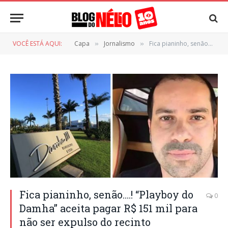
VOCÊ ESTÁ AQUI:
Capa
Jornalismo
Fica pianinho, senão….! “Playboy do Damha” aceita pagar R$ 151 mil para não ser expulso do recinto
»
»
Fica pianinho, senão….! “Playboy do
0
Damha” aceita pagar R$ 151 mil para
não ser expulso do recinto