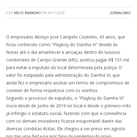
POR
NÉLIO BRANDÃO
EM
28/11/2020
JORNALISMO
O empresário Aloisyo José Campelo Coutinho, 43 anos, que
ficou conhecido como “Playboy do Damha III” devido às
festas até o dia amanhecer e arruaças dentro do luxuoso
condomínio de Campo Grande (MS), aceitou pagar R$ 151 mil
para evitar a expulsão do local determinada pela Justiça. O
valor foi estipulado pela administração do Damha III, que
ainda fez o empresário assinar um termo de compromisso de
conviver de forma respeitosa com os vizinhos.
Segundo o processo de expulsão, o “Playboy do Damha III”
mora desde de junho de 2019 no local e desde o primeiro mês
já infringiu o estatuto social, fazendo com que a convivência
com os demais moradores ficasse insuportável diante das
diversas condutas ilícitas. Ele chegou a ser preso em agosto
por dar uma festa na pior fase da pandemia do novo