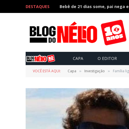
DESTAQUES
CAPA
O EDITOR
VOCÊ ESTÁ AQUI:
Capa
Investigação
Família l
»
»