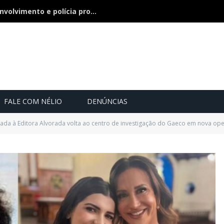
Bebê de 21 dias some, pai nega envolvimento e polícia procura a criança
FALE COM NÉLIO
DENÚNCIAS
igada à Editora Alvorada volta ao centro de investigação do Gaeco em nova op