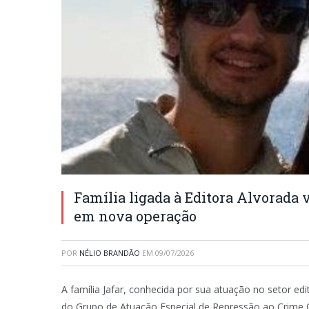
Família ligada à Editora Alvorada 
em nova operação
POR
NÉLIO BRANDÃO
EM
09/07/2026
A família Jafar, conhecida por sua atuação no setor edi
do Grupo de Atuação Especial de Repressão ao Crime O