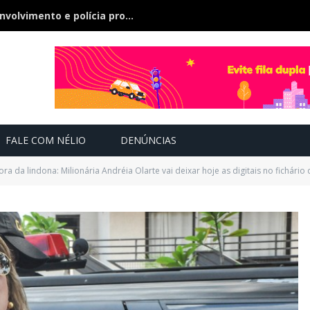
Bebê de 21 dias some, pai nega envolvimento e polícia procura a criança
FALE COM NÉLIO
DENÚNCIAS
ra da lindona: Milionária Andréia Olarte vai deixar hoje as digitais no fichári