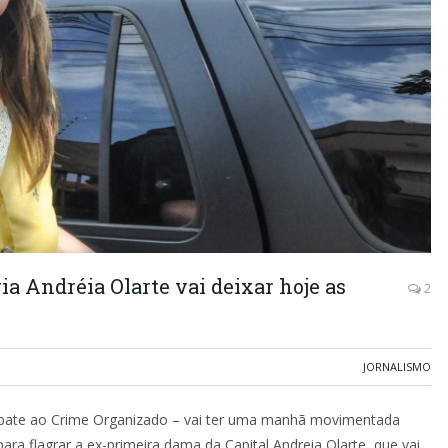
ia Andréia Olarte vai deixar hoje as
2
JORNALISMO
bate ao Crime Organizado – vai ter uma manhã movimentada
ra flagrar a ex-primeira dama da Capital Andreia Olarte, que vai