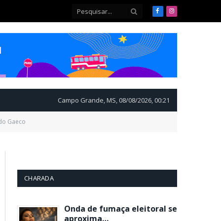
Facebook
Instagram
Campo Grande, MS, 08/08/2026, 00:21
o do Gaeco
CHARADA
Onda de fumaça eleitoral se
aproxima…