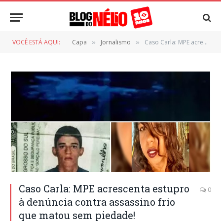
VOCÊ ESTÁ AQUI:
Capa
Jornalismo
Caso Carla: MPE acrescenta estupro à denúncia contra assassino frio que matou sem piedade!
»
»
Caso Carla: MPE acrescenta estupro
0
à denúncia contra assassino frio
que matou sem piedade!