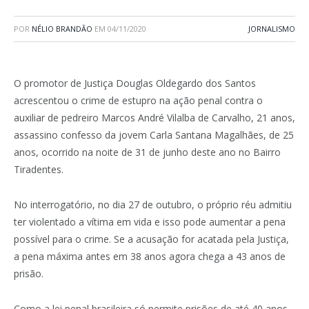
POR
NÉLIO BRANDÃO
EM
04/11/2020
JORNALISMO
O promotor de Justiça Douglas Oldegardo dos Santos
acrescentou o crime de estupro na ação penal contra o
auxiliar de pedreiro Marcos André Vilalba de Carvalho, 21 anos,
assassino confesso da jovem Carla Santana Magalhães, de 25
anos, ocorrido na noite de 31 de junho deste ano no Bairro
Tiradentes.
No interrogatório, no dia 27 de outubro, o próprio réu admitiu
ter violentado a vítima em vida e isso pode aumentar a pena
possível para o crime. Se a acusação for acatada pela Justiça,
a pena máxima antes em 38 anos agora chega a 43 anos de
prisão.
Como a lei penal brasileira só permite prisões de até 40 anos,